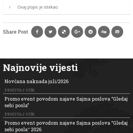
Ovaj popis je istekao.
Share Post
Najnovije vijesti
Novčana naknada juli/2026
PROČITAJ VIŠE
Promo event povodom najave Sajma poslova “Gledaj
sebi posla”
PROČITAJ VIŠE
Promo event povodom najave Sajma poslova “Gledaj
sebi poslaˮ 2026