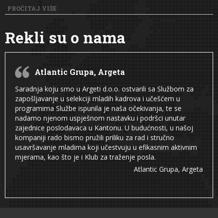
PROČITAJ VIŠE
Rekli su o nama
Atlantic Grupa, Argeta
Saradnja koju smo u Argeti d.o.o. ostvarili sa Službom za
zapošljavanje u selekciji mladih kadrova i učešćem u
programima Službe ispunila je naša očekivanja, te se
nadamo njenom uspješnom nastavku i podršci unutar
zajednice poslodavaca u Kantonu. U budućnosti, u našoj
kompaniji rado bismo pružili priliku za rad i stručno
usavršavanje mladima koji učestvuju u efikasnim aktivnim
mjerama, kao što je i Klub za traženje posla.
Atlantic Grupa, Argeta