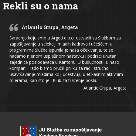
Rekli su o nama
Atlantic Grupa, Argeta
Saradnja koju smo u Argeti d.o.o. ostvarili sa Službom za
zapošljavanje u selekciji mladih kadrova i učešćem u
programima Službe ispunila je naša očekivanja, te se
nadamo njenom uspješnom nastavku i podršci unutar
zajednice poslodavaca u Kantonu. U budućnosti, u našoj
kompaniji rado bismo pružili priliku za rad i stručno
usavršavanje mladima koji učestvuju u efikasnim aktivnim
mjerama, kao što je i Klub za traženje posla.
Atlantic Grupa, Argeta