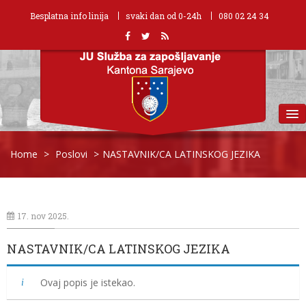
Besplatna info linija
svaki dan od 0-24h
080 02 24 34
MENU
Home
>
Poslovi
>
NASTAVNIK/CA LATINSKOG JEZIKA
17. nov 2025.
NASTAVNIK/CA LATINSKOG JEZIKA
Ovaj popis je istekao.