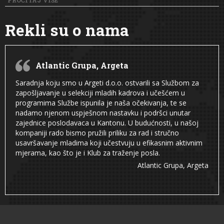
PROČITAJ VIŠE
Rekli su o nama
Atlantic Grupa, Argeta
Saradnja koju smo u Argeti d.o.o. ostvarili sa Službom za
zapošljavanje u selekciji mladih kadrova i učešćem u
programima Službe ispunila je naša očekivanja, te se
nadamo njenom uspješnom nastavku i podršci unutar
zajednice poslodavaca u Kantonu. U budućnosti, u našoj
kompaniji rado bismo pružili priliku za rad i stručno
usavršavanje mladima koji učestvuju u efikasnim aktivnim
mjerama, kao što je i Klub za traženje posla.
Atlantic Grupa, Argeta