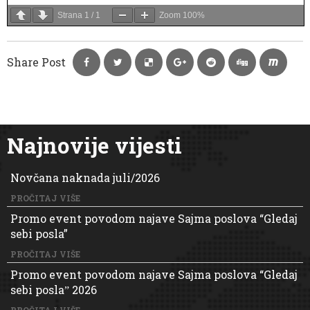
Strana
1
/
1
Zoom
100%
Share Post
Najnovije vijesti
Novčana naknada juli/2026
PROČITAJ VIŠE
Promo event povodom najave Sajma poslova “Gledaj
sebi posla”
PROČITAJ VIŠE
Promo event povodom najave Sajma poslova “Gledaj
sebi poslaˮ 2026