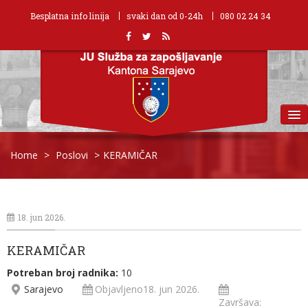
Besplatna info linija
svaki dan od 0-24h
080 02 24 34
MENU
Home
>
Poslovi
>
KERAMIČAR
18. jun 2026.
KERAMIČAR
Potreban broj radnika:
10
Sarajevo
Objavljeno18. jun 2026.
Završava: