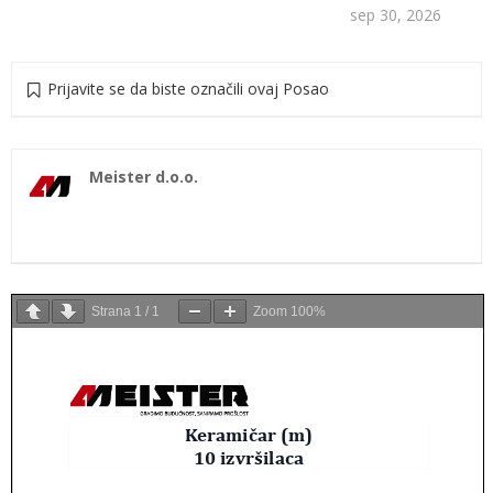
sep 30, 2026
Prijavite se da biste označili ovaj Posao
Meister d.o.o.
Strana
1
/
1
Zoom
100%