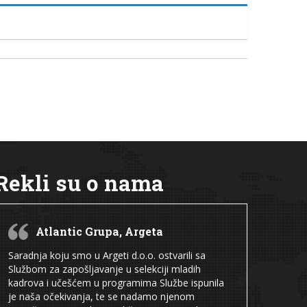
Rekli su o nama
Atlantic Grupa, Argeta
Saradnja koju smo u Argeti d.o.o. ostvarili sa
Službom za zapošljavanje u selekciji mladih
kadrova i učešćem u programima Službe ispunila
je naša očekivanja, te se nadamo njenom