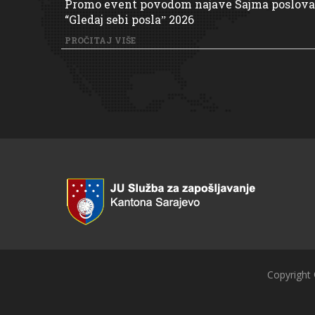
Promo event povodom najave Sajma poslova
“Gledaj sebi poslaˮ 2026
PROČITAJ VIŠE
Copyright