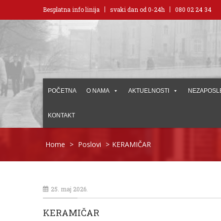
Besplatna info linija
svaki dan od 0-24h
080 02 24 34
POČETNA
O NAMA
AKTUELNOSTI
NEZAPOSL
KONTAKT
Home
>
Poslovi
>
KERAMIČAR
25. maj 2026.
KERAMIČAR