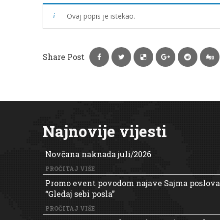
Ovaj popis je istekao.
Share Post
Najnovije vijesti
Novčana naknada juli/2026
PROČITAJ VIŠE
Promo event povodom najave Sajma poslova
“Gledaj sebi posla”
PROČITAJ VIŠE