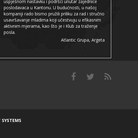
uspješnom nastavku i podršci unutar zajednice
poslodavaca u Kantonu. U budućnosti, u našoj
kompaniji rado bismo pružili priliku za rad i stručno
usavršavanje mladima koji učestvuju u efikasnim
aktivnim mjerama, kao što je i Klub za traženje
posla.
Atlantic Grupa, Argeta
T SYSTEMS