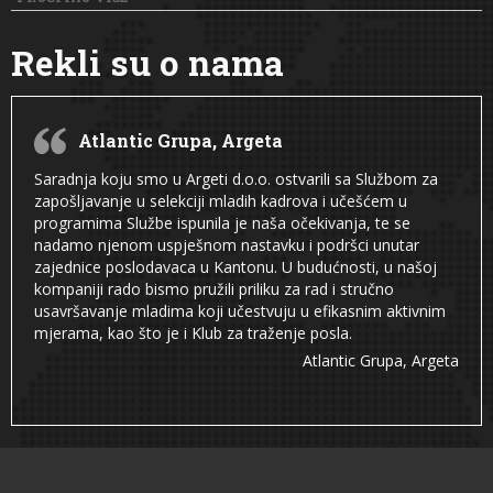
Rekli su o nama
Atlantic Grupa, Argeta
Saradnja koju smo u Argeti d.o.o. ostvarili sa Službom za
zapošljavanje u selekciji mladih kadrova i učešćem u
programima Službe ispunila je naša očekivanja, te se
nadamo njenom uspješnom nastavku i podršci unutar
zajednice poslodavaca u Kantonu. U budućnosti, u našoj
kompaniji rado bismo pružili priliku za rad i stručno
usavršavanje mladima koji učestvuju u efikasnim aktivnim
mjerama, kao što je i Klub za traženje posla.
Atlantic Grupa, Argeta