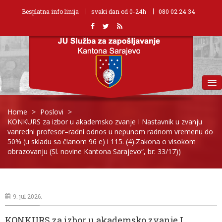
Besplatna info linija
svaki dan od 0-24h
080 02 24 34
MENU
Home
>
Poslovi
>
KONKURS za izbor u akademsko zvanje I Nastavnik u zvanju
vanredni profesor–radni odnos u nepunom radnom vremenu do
50% (u skladu sa članom 96 e) i 115. (4).Zakona o visokom
obrazovanju (Sl. novine Kantona Sarajevo“, br: 33/17))
9. jul 2026.
KONKURS za izbor u akademsko zvanje I