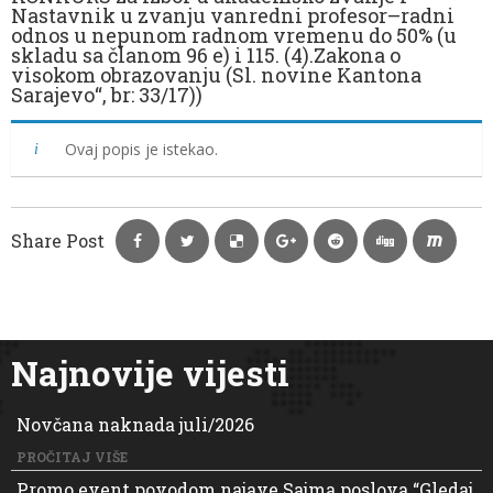
Nastavnik u zvanju vanredni profesor–radni
odnos u nepunom radnom vremenu do 50% (u
skladu sa članom 96 e) i 115. (4).Zakona o
visokom obrazovanju (Sl. novine Kantona
Sarajevo“, br: 33/17))
Ovaj popis je istekao.
Share Post
Najnovije vijesti
Novčana naknada juli/2026
PROČITAJ VIŠE
Promo event povodom najave Sajma poslova “Gledaj