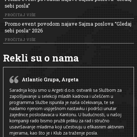
sebi posla”
PROČITAJ VIŠE
Promo event povodom najave Sajma poslova “Gledaj
sebi poslaˮ 2026
PROČITAJ VIŠE
Rekli su o nama
Atlantic Grupa, Argeta
Saradnja koju smo u Argeti d.o.o. ostvarili sa Službom za
zapošljavanje u selekciji mladih kadrova i učešćem u
programima Službe ispunila je naša očekivanja, te se
nadamo njenom uspješnom nastavku i podršci unutar
zajednice poslodavaca u Kantonu. U budućnosti, u našoj
kompaniji rado bismo pružili priliku za rad i stručno
usavršavanje mladima koji učestvuju u efikasnim aktivnim
mjerama, kao što je i Klub za traženje posla.