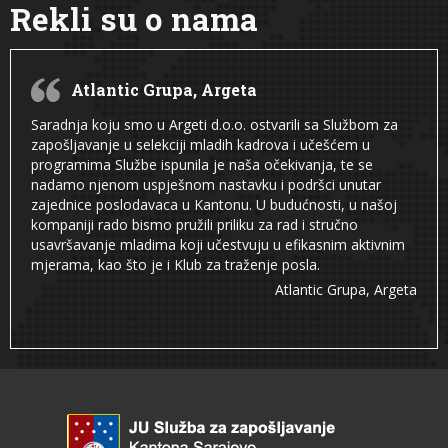
Rekli su o nama
Atlantic Grupa, Argeta
Saradnja koju smo u Argeti d.o.o. ostvarili sa Službom za
zapošljavanje u selekciji mladih kadrova i učešćem u
programima Službe ispunila je naša očekivanja, te se
nadamo njenom uspješnom nastavku i podršci unutar
zajednice poslodavaca u Kantonu. U budućnosti, u našoj
kompaniji rado bismo pružili priliku za rad i stručno
usavršavanje mladima koji učestvuju u efikasnim aktivnim
mjerama, kao što je i Klub za traženje posla.
Atlantic Grupa, Argeta