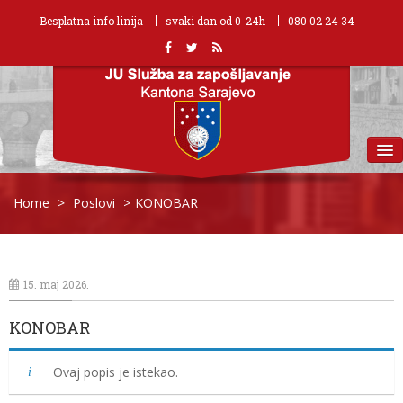
Besplatna info linija
svaki dan od 0-24h
080 02 24 34
MENU
Home
>
Poslovi
>
KONOBAR
15. maj 2026.
KONOBAR
Ovaj popis je istekao.