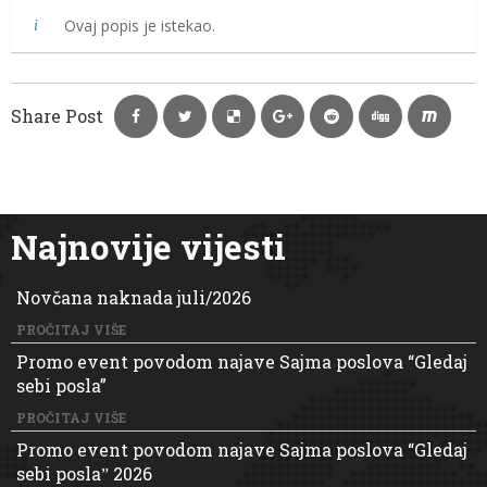
Ovaj popis je istekao.
Share Post
Najnovije vijesti
Novčana naknada juli/2026
PROČITAJ VIŠE
Promo event povodom najave Sajma poslova “Gledaj
sebi posla”
PROČITAJ VIŠE
Promo event povodom najave Sajma poslova “Gledaj
sebi poslaˮ 2026