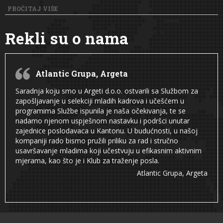
PROČITAJ VIŠE
Rekli su o nama
Atlantic Grupa, Argeta
Saradnja koju smo u Argeti d.o.o. ostvarili sa Službom za
zapošljavanje u selekciji mladih kadrova i učešćem u
programima Službe ispunila je naša očekivanja, te se
nadamo njenom uspješnom nastavku i podršci unutar
zajednice poslodavaca u Kantonu. U budućnosti, u našoj
kompaniji rado bismo pružili priliku za rad i stručno
usavršavanje mladima koji učestvuju u efikasnim aktivnim
mjerama, kao što je i Klub za traženje posla.
Atlantic Grupa, Argeta