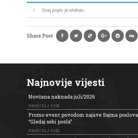
Ovaj popis je istekao.
Share Post
Najnovije vijesti
Novčana naknada juli/2026
PROČITAJ VIŠE
Promo event povodom najave Sajma poslova
“Gledaj sebi posla”
PROČITAJ VIŠE