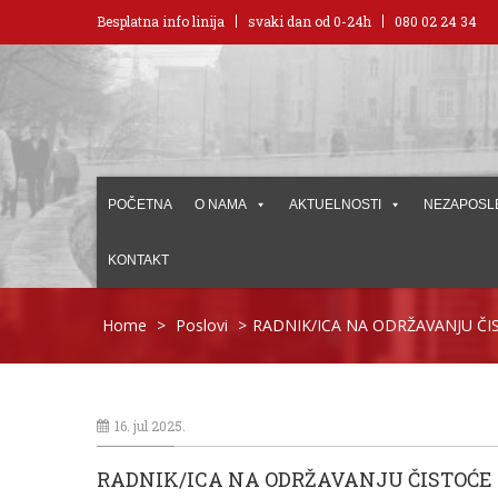
Besplatna info linija
svaki dan od 0-24h
080 02 24 34
POČETNA
O NAMA
AKTUELNOSTI
NEZAPOSL
KONTAKT
Home
>
Poslovi
>
RADNIK/ICA NA ODRŽAVANJU ČI
16. jul 2025.
RADNIK/ICA NA ODRŽAVANJU ČISTOĆE