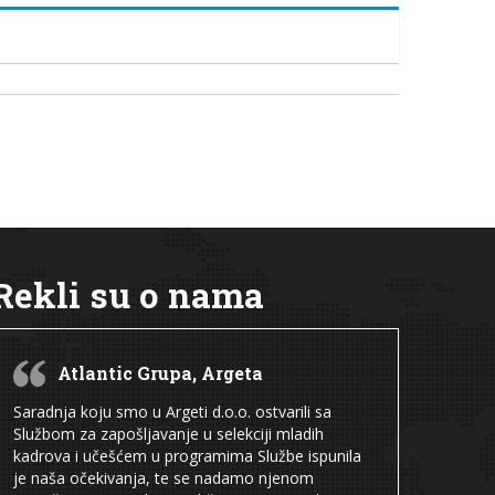
Rekli su o nama
Atlantic Grupa, Argeta
Saradnja koju smo u Argeti d.o.o. ostvarili sa
Službom za zapošljavanje u selekciji mladih
kadrova i učešćem u programima Službe ispunila
je naša očekivanja, te se nadamo njenom