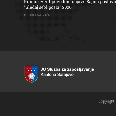
Promo event povodom najave Sajma poslova
“Gledaj sebi poslaˮ 2026
PROČITAJ VIŠE
Copyright