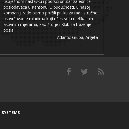
uspješnom nastavku i podršci unutar zajednice
poslodavaca u Kantonu. U budućnosti, u našoj
kompaniji rado bismo pružili priliku za rad i stručno
usavršavanje mladima koji učestvuju u efikasnim
aktivnim mjerama, kao što je i Klub za traženje
posla.
Atlantic Grupa, Argeta
T SYSTEMS