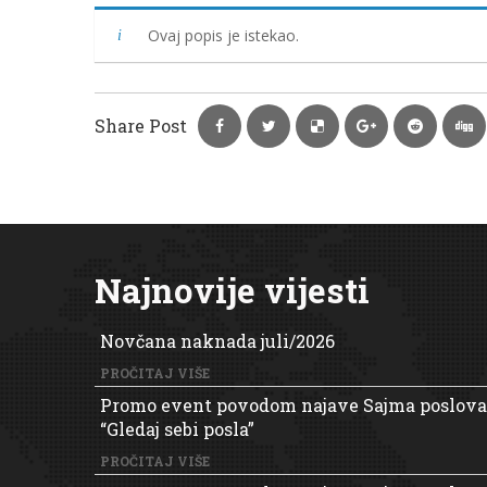
Ovaj popis je istekao.
Share Post
Najnovije vijesti
Novčana naknada juli/2026
PROČITAJ VIŠE
Promo event povodom najave Sajma poslova
“Gledaj sebi posla”
PROČITAJ VIŠE