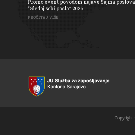
Promo event povodom najave Sajma poslova
“Gledaj sebi poslaˮ 2026
PROČITAJ VIŠE
Copyright