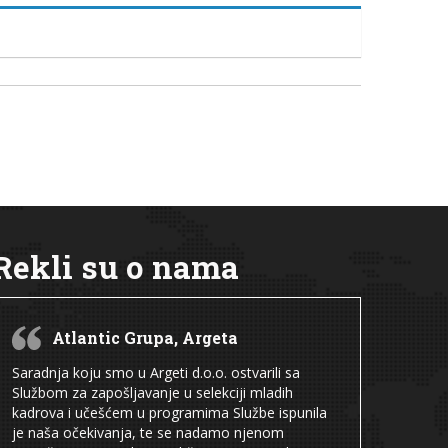
Rekli su o nama
Atlantic Grupa, Argeta
Saradnja koju smo u Argeti d.o.o. ostvarili sa
Službom za zapošljavanje u selekciji mladih
kadrova i učešćem u programima Službe ispunila
je naša očekivanja, te se nadamo njenom