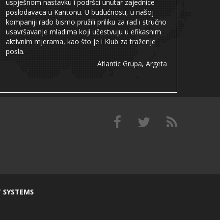
uspješnom nastavku i podršci unutar zajednice
poslodavaca u Kantonu. U budućnosti, u našoj
kompaniji rado bismo pružili priliku za rad i stručno
usavršavanje mladima koji učestvuju u efikasnim
aktivnim mjerama, kao što je i Klub za traženje
posla.
Atlantic Grupa, Argeta
T SYSTEMS