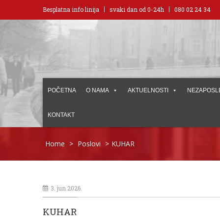
Besplatna info linija
svaki dan od 0-24h
080 02 24 34
POČETNA
O NAMA
AKTUELNOSTI
NEZAPOSL
KONTAKT
Home
>
Poslovi
>
KUHAR
3. jun 2026.
KUHAR