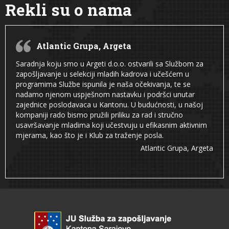
Rekli su o nama
Atlantic Grupa, Argeta
Saradnja koju smo u Argeti d.o.o. ostvarili sa Službom za
zapošljavanje u selekciji mladih kadrova i učešćem u
programima Službe ispunila je naša očekivanja, te se
nadamo njenom uspješnom nastavku i podršci unutar
zajednice poslodavaca u Kantonu. U budućnosti, u našoj
kompaniji rado bismo pružili priliku za rad i stručno
usavršavanje mladima koji učestvuju u efikasnim aktivnim
mjerama, kao što je i Klub za traženje posla.
Atlantic Grupa, Argeta