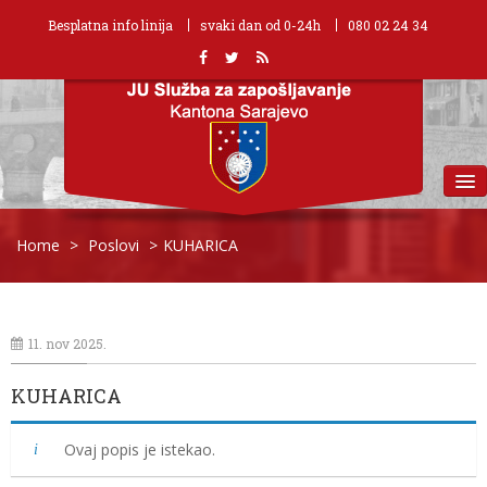
Besplatna info linija
svaki dan od 0-24h
080 02 24 34
MENU
Home
>
Poslovi
>
KUHARICA
11. nov 2025.
KUHARICA
Ovaj popis je istekao.