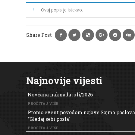
Ovaj popis je istekao.
Share Post
Najnovije vijesti
Novčana naknada juli/2026
PROČITAJ VIŠE
Promo event povodom najave Sajma poslova
“Gledaj sebi posla”
PROČITAJ VIŠE