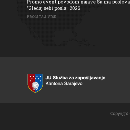
Promo event povodom najave Sajma poslova
“Gledaj sebi poslaˮ 2026
PROČITAJ VIŠE
Copyright