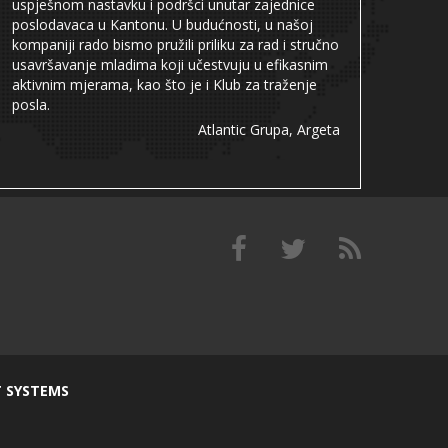
uspješnom nastavku i podršci unutar zajednice
poslodavaca u Kantonu. U budućnosti, u našoj
kompaniji rado bismo pružili priliku za rad i stručno
usavršavanje mladima koji učestvuju u efikasnim
aktivnim mjerama, kao što je i Klub za traženje
posla.
Atlantic Grupa, Argeta
T SYSTEMS