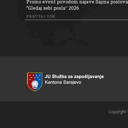
Promo event povodom najave Sajma poslova
“Gledaj sebi poslaˮ 2026
PROČITAJ VIŠE
Copyright