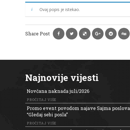
Ovaj popis je istekao.
Share Post
Najnovije vijesti
Novčana naknada juli/2026
PROČITAJ VIŠE
Promo event povodom najave Sajma poslova
“Gledaj sebi posla”
PROČITAJ VIŠE