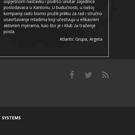
uspješnom nastavku i podršci unutar zajednice
poslodavaca u Kantonu. U budućnosti, u našoj
kompaniji rado bismo pružili priliku za rad i stručno
usavršavanje mladima koji učestvuju u efikasnim
aktivnim mjerama, kao što je i Klub za traženje
posla.
Atlantic Grupa, Argeta
T SYSTEMS