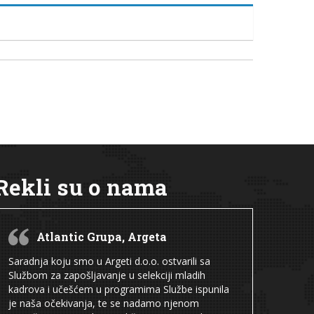
Rekli su o nama
Atlantic Grupa, Argeta
Saradnja koju smo u Argeti d.o.o. ostvarili sa
Službom za zapošljavanje u selekciji mladih
kadrova i učešćem u programima Službe ispunila
je naša očekivanja, te se nadamo njenom