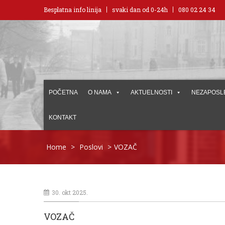
Besplatna info linija
svaki dan od 0-24h
080 02 24 34
POČETNA
O NAMA
AKTUELNOSTI
NEZAPOSL
KONTAKT
Home
>
Poslovi
>
VOZAČ
30. okt 2025.
VOZAČ