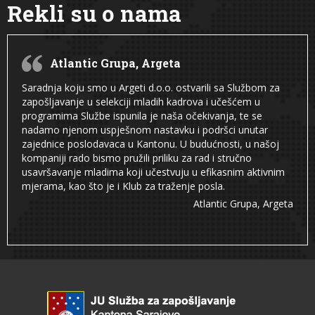
Rekli su o nama
Atlantic Grupa, Argeta
Saradnja koju smo u Argeti d.o.o. ostvarili sa Službom za
zapošljavanje u selekciji mladih kadrova i učešćem u
programima Službe ispunila je naša očekivanja, te se
nadamo njenom uspješnom nastavku i podršci unutar
zajednice poslodavaca u Kantonu. U budućnosti, u našoj
kompaniji rado bismo pružili priliku za rad i stručno
usavršavanje mladima koji učestvuju u efikasnim aktivnim
mjerama, kao što je i Klub za traženje posla.
Atlantic Grupa, Argeta