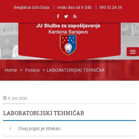
Besplatna info linija
svaki dan od 0-24h
080 02 24 34
MENU
Home
>
Poslovi
>
LABORATORIJSKI TEHNIČAR
8. jan 2026.
LABORATORIJSKI TEHNIČAR
Ovaj popis je istekao.