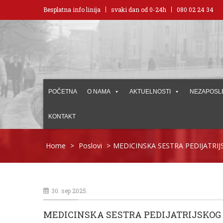
Besplatna info linija
svaki dan od 0-24h
080 02 24 34
POČETNA
O NAMA
AKTUELNOSTI
NEZAPOSL
KONTAKT
Home
>
Poslovi
>
MEDICINSKA SESTRA PEDIJATRI
30. sep 2025.
MEDICINSKA SESTRA PEDIJATRIJSKOG