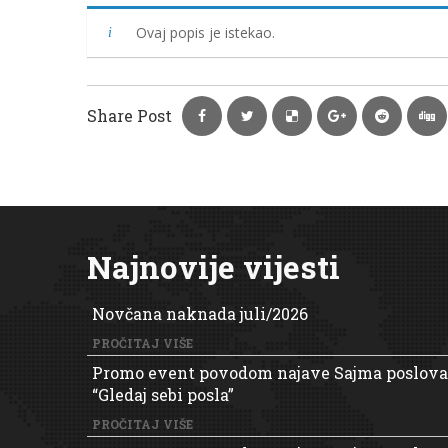
Ovaj popis je istekao.
Share Post
Najnovije vijesti
Novčana naknada juli/2026
PROČITAJ VIŠE
Promo event povodom najave Sajma poslova
“Gledaj sebi posla”
PROČITAJ VIŠE