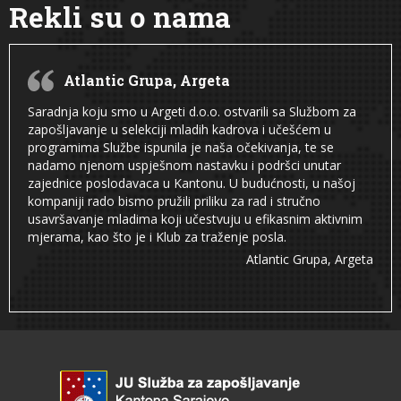
Rekli su o nama
Atlantic Grupa, Argeta
Saradnja koju smo u Argeti d.o.o. ostvarili sa Službom za
zapošljavanje u selekciji mladih kadrova i učešćem u
programima Službe ispunila je naša očekivanja, te se
nadamo njenom uspješnom nastavku i podršci unutar
zajednice poslodavaca u Kantonu. U budućnosti, u našoj
kompaniji rado bismo pružili priliku za rad i stručno
usavršavanje mladima koji učestvuju u efikasnim aktivnim
mjerama, kao što je i Klub za traženje posla.
Atlantic Grupa, Argeta