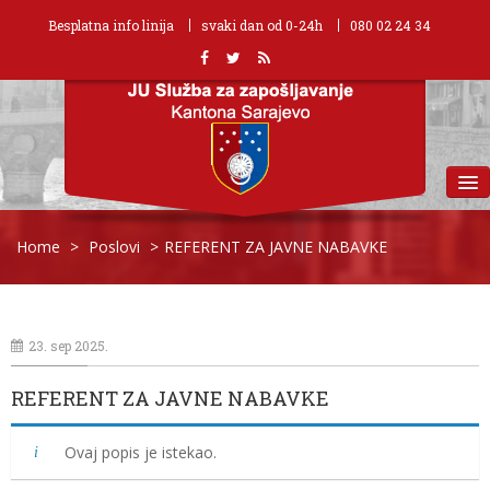
Besplatna info linija
svaki dan od 0-24h
080 02 24 34
MENU
Home
>
Poslovi
>
REFERENT ZA JAVNE NABAVKE
23. sep 2025.
REFERENT ZA JAVNE NABAVKE
Ovaj popis je istekao.