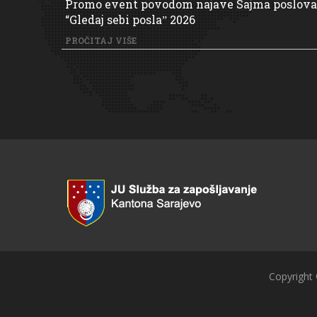
Promo event povodom najave Sajma poslova
“Gledaj sebi poslaˮ 2026
PROČITAJ VIŠE
Copyright