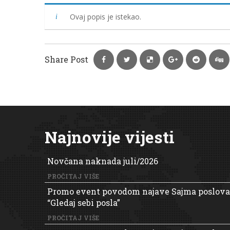
Ovaj popis je istekao.
Share Post
Najnovije vijesti
Novčana naknada juli/2026
PROČITAJ VIŠE
Promo event povodom najave Sajma poslova
“Gledaj sebi posla”
PROČITAJ VIŠE