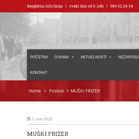
Besplatna info linija
svaki dan od 0-24h
080 02 24 34
POČETNA
O NAMA
AKTUELNOSTI
NEZAPOSL
KONTAKT
Home
>
Poslovi
>
MUŠKI FRIZER
3. nov 2025.
MUŠKI FRIZER