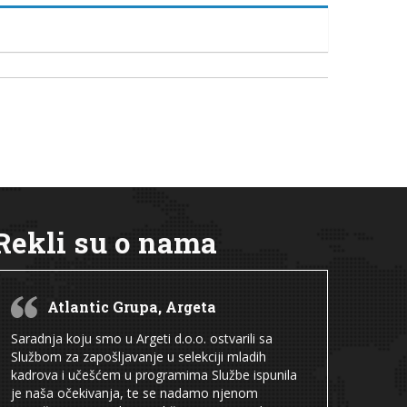
Rekli su o nama
Atlantic Grupa, Argeta
Saradnja koju smo u Argeti d.o.o. ostvarili sa
Službom za zapošljavanje u selekciji mladih
kadrova i učešćem u programima Službe ispunila
je naša očekivanja, te se nadamo njenom