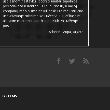
uspješnom nastavku i podršci unutar zajednice
poslodavaca u Kantonu. U budućnosti, u našoj
kompaniji rado bismo pružili priliku za rad i stručno
usavršavanje mladima koji učestvuju u efikasnim
aktivnim mjerama, kao što je i Klub za traženje
posla.
Atlantic Grupa, Argeta
T SYSTEMS