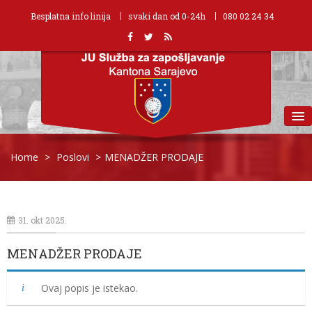
Besplatna info linija
svaki dan od 0-24h
080 02 24 34
MENU
Home
>
Poslovi
>
MENADŽER PRODAJE
31. okt 2025.
MENADŽER PRODAJE
Ovaj popis je istekao.