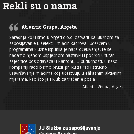
Rekli su o nama
Atlantic Grupa, Argeta
Saradnja koju smo u Argeti d.o.o. ostvarili sa Službom za
zapošljavanje u selekciji mladih kadrova i učešćem u
programima Službe ispunila je naša očekivanja, te se
nadamo njenom uspješnom nastavku i podršci unutar
zajednice poslodavaca u Kantonu. U budućnosti, u našoj
kompaniji rado bismo pružili priliku za rad i stručno
usavršavanje mladima koji učestvuju u efikasnim aktivnim
mjerama, kao što je i Klub za traženje posla.
Atlantic Grupa, Argeta