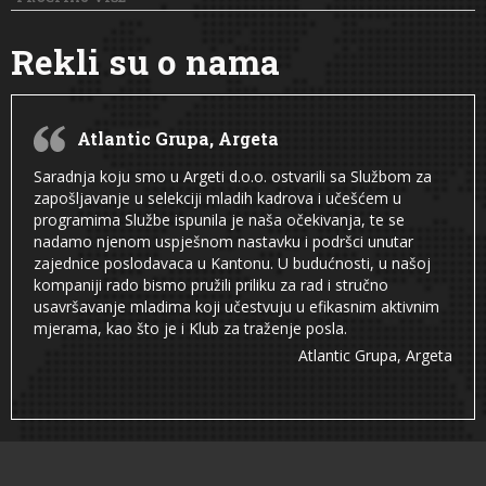
Rekli su o nama
Atlantic Grupa, Argeta
Saradnja koju smo u Argeti d.o.o. ostvarili sa Službom za
zapošljavanje u selekciji mladih kadrova i učešćem u
programima Službe ispunila je naša očekivanja, te se
nadamo njenom uspješnom nastavku i podršci unutar
zajednice poslodavaca u Kantonu. U budućnosti, u našoj
kompaniji rado bismo pružili priliku za rad i stručno
usavršavanje mladima koji učestvuju u efikasnim aktivnim
mjerama, kao što je i Klub za traženje posla.
Atlantic Grupa, Argeta