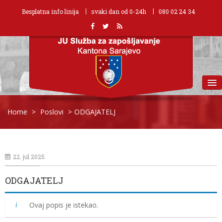
Besplatna info linija
svaki dan od 0-24h
080 02 24 34
MENU
Home
>
Poslovi
>
ODGAJATELJ
22. jul 2025.
ODGAJATELJ
Ovaj popis je istekao.