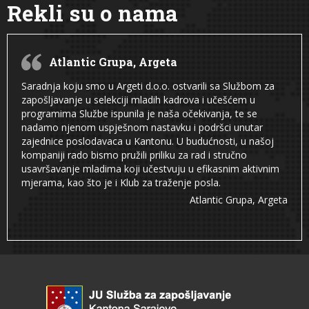
Rekli su o nama
Atlantic Grupa, Argeta
Saradnja koju smo u Argeti d.o.o. ostvarili sa Službom za
zapošljavanje u selekciji mladih kadrova i učešćem u
programima Službe ispunila je naša očekivanja, te se
nadamo njenom uspješnom nastavku i podršci unutar
zajednice poslodavaca u Kantonu. U budućnosti, u našoj
kompaniji rado bismo pružili priliku za rad i stručno
usavršavanje mladima koji učestvuju u efikasnim aktivnim
mjerama, kao što je i Klub za traženje posla.
Atlantic Grupa, Argeta