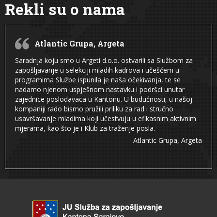
Rekli su o nama
Atlantic Grupa, Argeta
Saradnja koju smo u Argeti d.o.o. ostvarili sa Službom za
zapošljavanje u selekciji mladih kadrova i učešćem u
programima Službe ispunila je naša očekivanja, te se
nadamo njenom uspješnom nastavku i podršci unutar
zajednice poslodavaca u Kantonu. U budućnosti, u našoj
kompaniji rado bismo pružili priliku za rad i stručno
usavršavanje mladima koji učestvuju u efikasnim aktivnim
mjerama, kao što je i Klub za traženje posla.
Atlantic Grupa, Argeta