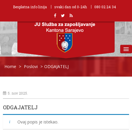
Besplatna info linija
svaki dan od 0-24h
080 02 24 34
MENU
Home
>
Poslovi
>
ODGAJATELJ
5. nov 2025.
ODGAJATELJ
Ovaj popis je istekao.