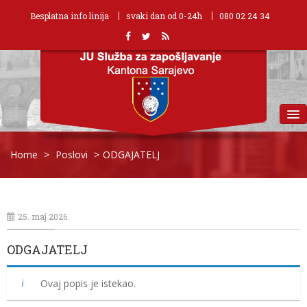
Besplatna info linija
svaki dan od 0-24h
080 02 24 34
MENU
Home
>
Poslovi
>
ODGAJATELJ
25. maj 2026.
ODGAJATELJ
Ovaj popis je istekao.