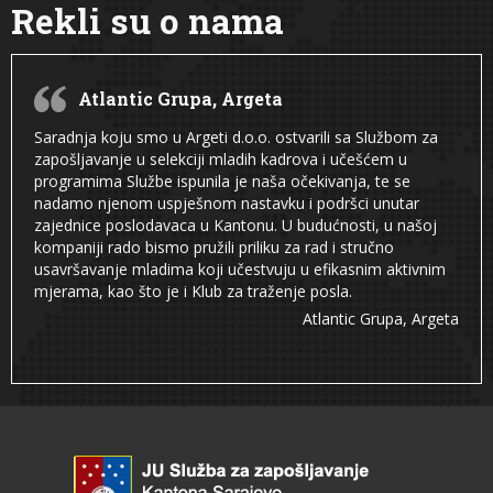
Rekli su o nama
Atlantic Grupa, Argeta
Saradnja koju smo u Argeti d.o.o. ostvarili sa Službom za
zapošljavanje u selekciji mladih kadrova i učešćem u
programima Službe ispunila je naša očekivanja, te se
nadamo njenom uspješnom nastavku i podršci unutar
zajednice poslodavaca u Kantonu. U budućnosti, u našoj
kompaniji rado bismo pružili priliku za rad i stručno
usavršavanje mladima koji učestvuju u efikasnim aktivnim
mjerama, kao što je i Klub za traženje posla.
Atlantic Grupa, Argeta