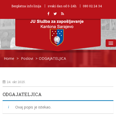
Besplatna info linija
svaki dan od 0-24h
080 02 24 34
MENU
Home
>
Poslovi
>
ODGAJATELJICA
24. okt 2025.
ODGAJATELJICA
Ovaj popis je istekao.