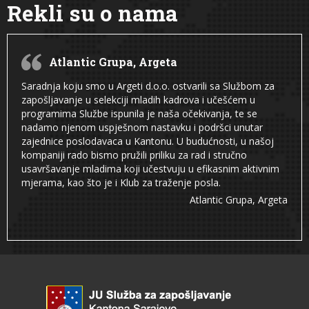
Rekli su o nama
Atlantic Grupa, Argeta
Saradnja koju smo u Argeti d.o.o. ostvarili sa Službom za
zapošljavanje u selekciji mladih kadrova i učešćem u
programima Službe ispunila je naša očekivanja, te se
nadamo njenom uspješnom nastavku i podršci unutar
zajednice poslodavaca u Kantonu. U budućnosti, u našoj
kompaniji rado bismo pružili priliku za rad i stručno
usavršavanje mladima koji učestvuju u efikasnim aktivnim
mjerama, kao što je i Klub za traženje posla.
Atlantic Grupa, Argeta