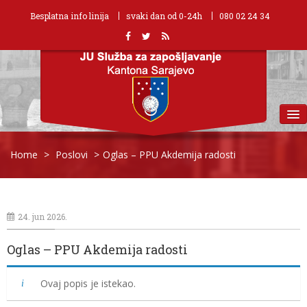
Besplatna info linija
svaki dan od 0-24h
080 02 24 34
MENU
Home
>
Poslovi
>
Oglas – PPU Akdemija radosti
24. jun 2026.
Oglas – PPU Akdemija radosti
Ovaj popis je istekao.