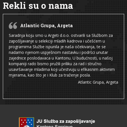
Rekli su o nama
Atlantic Grupa, Argeta
Saradnja koju smo u Argeti d.o.o. ostvarili sa Službom za
zapošljavanje u selekciji mladih kadrova i učešćem u
programima Službe ispunila je naša očekivanja, te se
nadamo njenom uspješnom nastavku i podršci unutar
zajednice poslodavaca u Kantonu. U budućnosti, u našoj
kompaniji rado bismo pružili priliku za rad i stručno
usavršavanje mladima koji učestvuju u efikasnim aktivnim
mjerama, kao što je i Klub za traženje posla.
Atlantic Grupa, Argeta