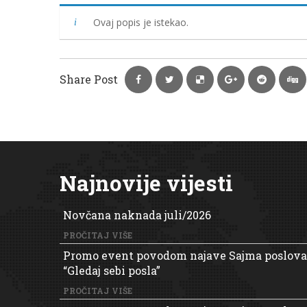
Ovaj popis je istekao.
Share Post
Najnovije vijesti
Novčana naknada juli/2026
PROČITAJ VIŠE
Promo event povodom najave Sajma poslova
“Gledaj sebi posla”
PROČITAJ VIŠE