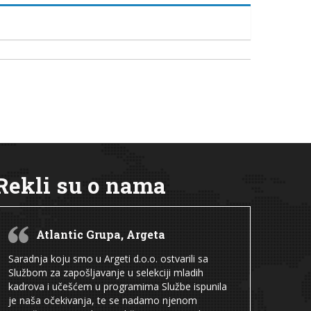
Rekli su o nama
Atlantic Grupa, Argeta
Saradnja koju smo u Argeti d.o.o. ostvarili sa
Službom za zapošljavanje u selekciji mladih
kadrova i učešćem u programima Službe ispunila
je naša očekivanja, te se nadamo njenom