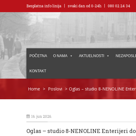
Besplatna info linija
svaki dan od 0-24h
080 02 24 34
POČETNA
O NAMA
AKTUELNOSTI
NEZAPOSL
KONTAKT
Home
>
Poslovi
>
Oglas – studio 8-NENOLINE Enteri
16. jun 2026.
Oglas – studio 8-NENOLINE Enterijeri do