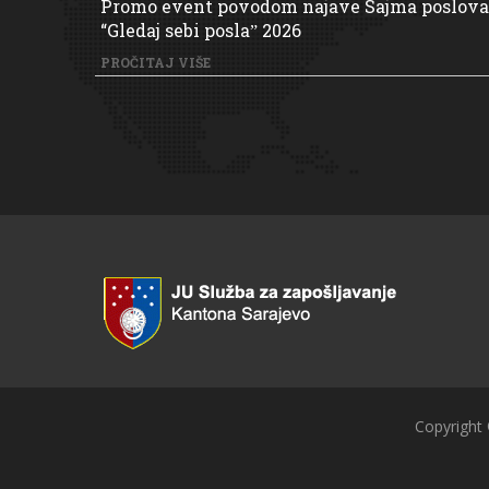
Promo event povodom najave Sajma poslova
“Gledaj sebi poslaˮ 2026
PROČITAJ VIŠE
Copyright