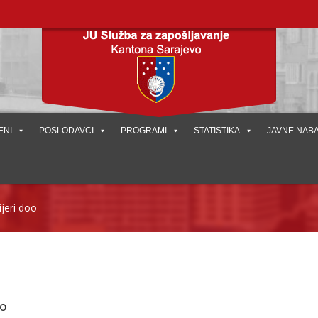
ENI
POSLODAVCI
PROGRAMI
STATISTIKA
JAVNE NAB
jeri doo
o