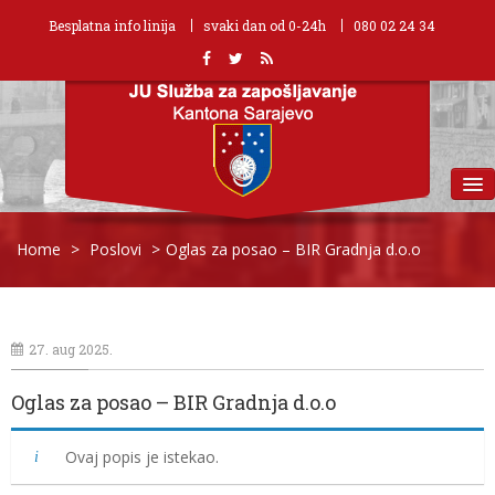
Besplatna info linija
svaki dan od 0-24h
080 02 24 34
MENU
Home
>
Poslovi
>
Oglas za posao – BIR Gradnja d.o.o
27. aug 2025.
Oglas za posao – BIR Gradnja d.o.o
Ovaj popis je istekao.