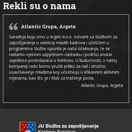
Rekli su o nama
Atlantic Grupa, Argeta
Saradnja koju smo u Argeti d.o.o. ostvarili sa Službom za
zapošljavanje u selekciji mladih kadrova i učešćem u
programima Službe ispunila je naša očekivanja, te se
nadamo njenom uspješnom nastavku i podršci unutar
zajednice poslodavaca u Kantonu. U budućnosti, u našoj
kompaniji rado bismo pružili priliku za rad i stručno
usavršavanje mladima koji učestvuju u efikasnim aktivnim
mjerama, kao što je i Klub za traženje posla.
Atlantic Grupa, Argeta