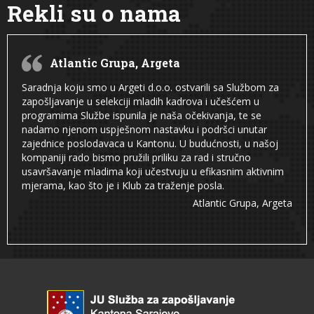
Rekli su o nama
Atlantic Grupa, Argeta
Saradnja koju smo u Argeti d.o.o. ostvarili sa Službom za
zapošljavanje u selekciji mladih kadrova i učešćem u
programima Službe ispunila je naša očekivanja, te se
nadamo njenom uspješnom nastavku i podršci unutar
zajednice poslodavaca u Kantonu. U budućnosti, u našoj
kompaniji rado bismo pružili priliku za rad i stručno
usavršavanje mladima koji učestvuju u efikasnim aktivnim
mjerama, kao što je i Klub za traženje posla.
Atlantic Grupa, Argeta