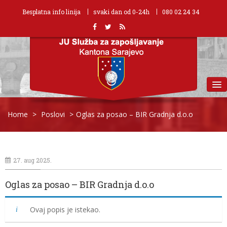
Besplatna info linija
svaki dan od 0-24h
080 02 24 34
MENU
Home
>
Poslovi
>
Oglas za posao – BIR Gradnja d.o.o
27. aug 2025.
Oglas za posao – BIR Gradnja d.o.o
Ovaj popis je istekao.