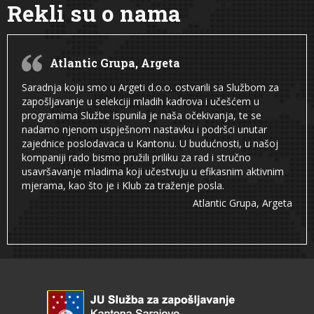
Rekli su o nama
Atlantic Grupa, Argeta
Saradnja koju smo u Argeti d.o.o. ostvarili sa Službom za
zapošljavanje u selekciji mladih kadrova i učešćem u
programima Službe ispunila je naša očekivanja, te se
nadamo njenom uspješnom nastavku i podršci unutar
zajednice poslodavaca u Kantonu. U budućnosti, u našoj
kompaniji rado bismo pružili priliku za rad i stručno
usavršavanje mladima koji učestvuju u efikasnim aktivnim
mjerama, kao što je i Klub za traženje posla.
Atlantic Grupa, Argeta