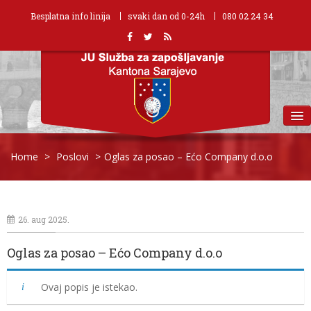
Besplatna info linija
svaki dan od 0-24h
080 02 24 34
MENU
Home
>
Poslovi
>
Oglas za posao – Ećo Company d.o.o
26. aug 2025.
Oglas za posao – Ećo Company d.o.o
Ovaj popis je istekao.