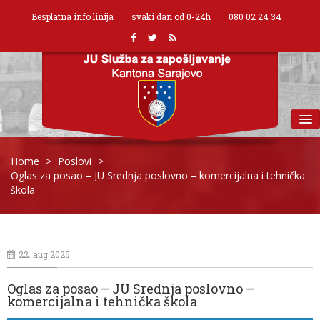
Besplatna info linija
svaki dan od 0-24h
080 02 24 34
MENU
Home
>
Poslovi
>
Oglas za posao – JU Srednja poslovno – komercijalna i tehnička
škola
22. aug 2025.
Oglas za posao – JU Srednja poslovno –
komercijalna i tehnička škola