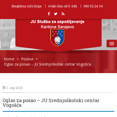
Besplatna info linija
svaki dan od 0-24h
080 02 24 34
MENU
Home
>
Poslovi
>
Oglas za posao – JU Srednjoškolski centar Vogošća
1. sep 2025.
Oglas za posao – JU Srednjoškolski centar
Vogošća