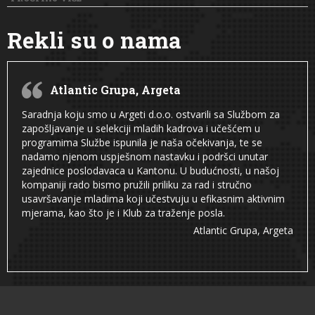
Rekli su o nama
Atlantic Grupa, Argeta
Saradnja koju smo u Argeti d.o.o. ostvarili sa Službom za
zapošljavanje u selekciji mladih kadrova i učešćem u
programima Službe ispunila je naša očekivanja, te se
nadamo njenom uspješnom nastavku i podršci unutar
zajednice poslodavaca u Kantonu. U budućnosti, u našoj
kompaniji rado bismo pružili priliku za rad i stručno
usavršavanje mladima koji učestvuju u efikasnim aktivnim
mjerama, kao što je i Klub za traženje posla.
Atlantic Grupa, Argeta