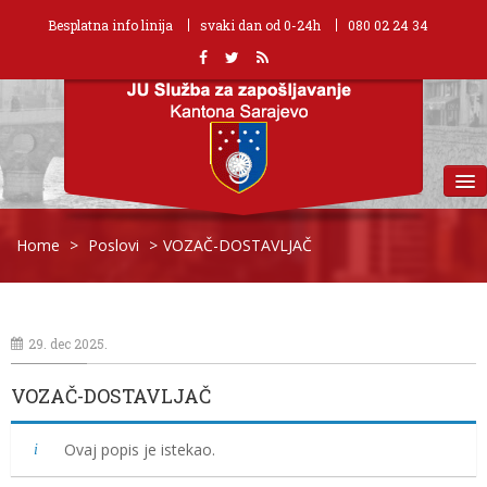
Besplatna info linija
svaki dan od 0-24h
080 02 24 34
MENU
Home
>
Poslovi
>
VOZAČ-DOSTAVLJAČ
29. dec 2025.
VOZAČ-DOSTAVLJAČ
Ovaj popis je istekao.