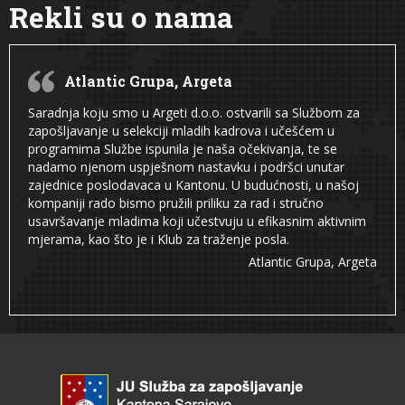
Rekli su o nama
Atlantic Grupa, Argeta
Saradnja koju smo u Argeti d.o.o. ostvarili sa Službom za
zapošljavanje u selekciji mladih kadrova i učešćem u
programima Službe ispunila je naša očekivanja, te se
nadamo njenom uspješnom nastavku i podršci unutar
zajednice poslodavaca u Kantonu. U budućnosti, u našoj
kompaniji rado bismo pružili priliku za rad i stručno
usavršavanje mladima koji učestvuju u efikasnim aktivnim
mjerama, kao što je i Klub za traženje posla.
Atlantic Grupa, Argeta