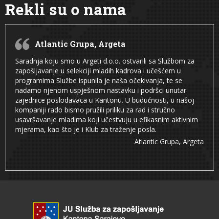
Rekli su o nama
Atlantic Grupa, Argeta
Saradnja koju smo u Argeti d.o.o. ostvarili sa Službom za
zapošljavanje u selekciji mladih kadrova i učešćem u
programima Službe ispunila je naša očekivanja, te se
nadamo njenom uspješnom nastavku i podršci unutar
zajednice poslodavaca u Kantonu. U budućnosti, u našoj
kompaniji rado bismo pružili priliku za rad i stručno
usavršavanje mladima koji učestvuju u efikasnim aktivnim
mjerama, kao što je i Klub za traženje posla.
Atlantic Grupa, Argeta