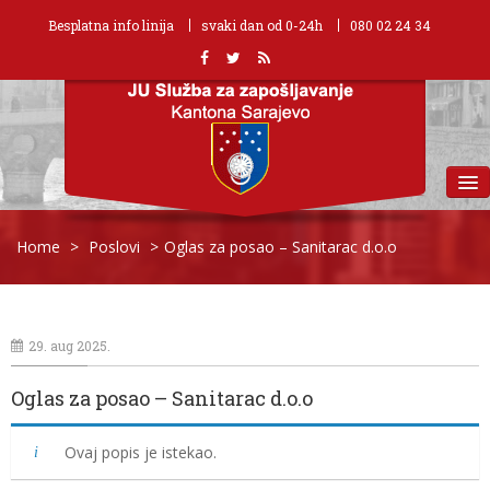
Besplatna info linija
svaki dan od 0-24h
080 02 24 34
MENU
Home
>
Poslovi
>
Oglas za posao – Sanitarac d.o.o
29. aug 2025.
Oglas za posao – Sanitarac d.o.o
Ovaj popis je istekao.