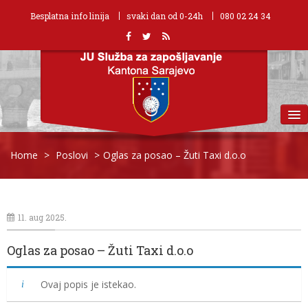
Besplatna info linija
svaki dan od 0-24h
080 02 24 34
MENU
Home
>
Poslovi
>
Oglas za posao – Žuti Taxi d.o.o
11. aug 2025.
Oglas za posao – Žuti Taxi d.o.o
Ovaj popis je istekao.