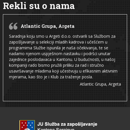
Rekli su o nama
Atlantic Grupa, Argeta
Saradnja koju smo u Argeti d.o.o. ostvarili sa Službom za
zapošljavanje u selekciji mladih kadrova i učešćem u
programima Službe ispunila je naša očekivanja, te se
nadamo njenom uspješnom nastavku i podršci unutar
zajednice poslodavaca u Kantonu. U budućnosti, u našoj
kompaniji rado bismo pružili priliku za rad i stručno
usavršavanje mladima koji učestvuju u efikasnim aktivnim
mjerama, kao što je i Klub za traženje posla.
Atlantic Grupa, Argeta