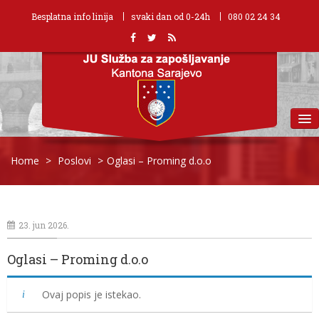
Besplatna info linija
svaki dan od 0-24h
080 02 24 34
MENU
Home
>
Poslovi
>
Oglasi – Proming d.o.o
23. jun 2026.
Oglasi – Proming d.o.o
Ovaj popis je istekao.