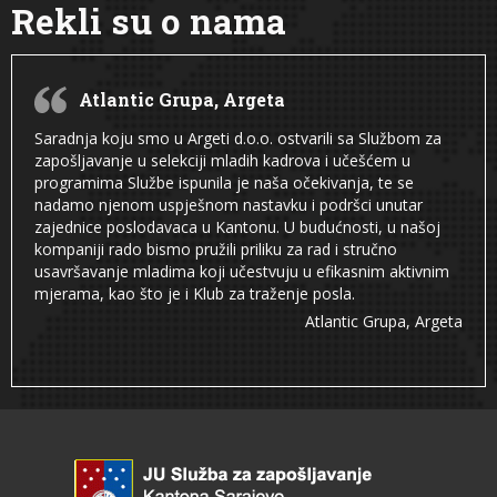
Rekli su o nama
Atlantic Grupa, Argeta
Saradnja koju smo u Argeti d.o.o. ostvarili sa Službom za
zapošljavanje u selekciji mladih kadrova i učešćem u
programima Službe ispunila je naša očekivanja, te se
nadamo njenom uspješnom nastavku i podršci unutar
zajednice poslodavaca u Kantonu. U budućnosti, u našoj
kompaniji rado bismo pružili priliku za rad i stručno
usavršavanje mladima koji učestvuju u efikasnim aktivnim
mjerama, kao što je i Klub za traženje posla.
Atlantic Grupa, Argeta