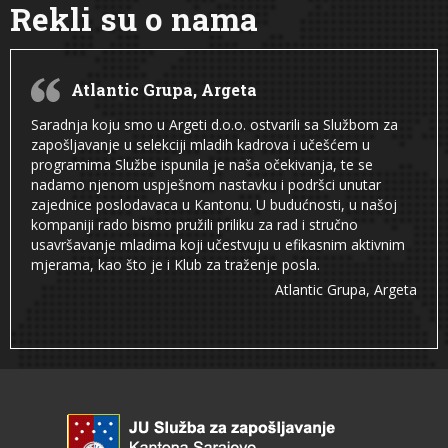
Rekli su o nama
Atlantic Grupa, Argeta
Saradnja koju smo u Argeti d.o.o. ostvarili sa Službom za
zapošljavanje u selekciji mladih kadrova i učešćem u
programima Službe ispunila je naša očekivanja, te se
nadamo njenom uspješnom nastavku i podršci unutar
zajednice poslodavaca u Kantonu. U budućnosti, u našoj
kompaniji rado bismo pružili priliku za rad i stručno
usavršavanje mladima koji učestvuju u efikasnim aktivnim
mjerama, kao što je i Klub za traženje posla.
Atlantic Grupa, Argeta