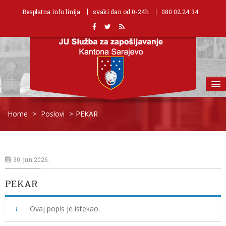
Besplatna info linija
svaki dan od 0-24h
080 02 24 34
MENU
Home
>
Poslovi
>
PEKAR
30. jun 2026.
PEKAR
Ovaj popis je istekao.