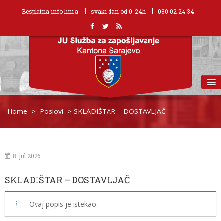
Besplatna info linija
svaki dan od 0-24h
080 02 24 34
MENU
Home
>
Poslovi
>
SKLADIŠTAR – DOSTAVLJAČ
8. jul 2026.
SKLADIŠTAR – DOSTAVLJAČ
Ovaj popis je istekao.