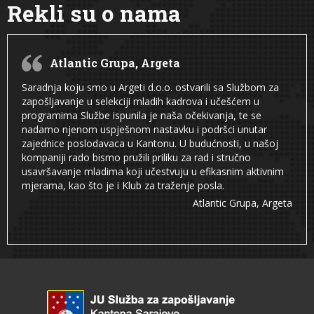
Rekli su o nama
Atlantic Grupa, Argeta
Saradnja koju smo u Argeti d.o.o. ostvarili sa Službom za
zapošljavanje u selekciji mladih kadrova i učešćem u
programima Službe ispunila je naša očekivanja, te se
nadamo njenom uspješnom nastavku i podršci unutar
zajednice poslodavaca u Kantonu. U budućnosti, u našoj
kompaniji rado bismo pružili priliku za rad i stručno
usavršavanje mladima koji učestvuju u efikasnim aktivnim
mjerama, kao što je i Klub za traženje posla.
Atlantic Grupa, Argeta