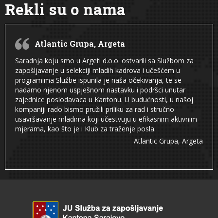
Rekli su o nama
Atlantic Grupa, Argeta
Saradnja koju smo u Argeti d.o.o. ostvarili sa Službom za
zapošljavanje u selekciji mladih kadrova i učešćem u
programima Službe ispunila je naša očekivanja, te se
nadamo njenom uspješnom nastavku i podršci unutar
zajednice poslodavaca u Kantonu. U budućnosti, u našoj
kompaniji rado bismo pružili priliku za rad i stručno
usavršavanje mladima koji učestvuju u efikasnim aktivnim
mjerama, kao što je i Klub za traženje posla.
Atlantic Grupa, Argeta