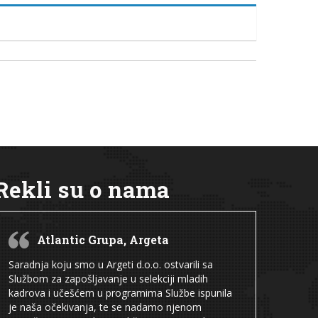
Rekli su o nama
Atlantic Grupa, Argeta
Saradnja koju smo u Argeti d.o.o. ostvarili sa
Službom za zapošljavanje u selekciji mladih
kadrova i učešćem u programima Službe ispunila
je naša očekivanja, te se nadamo njenom