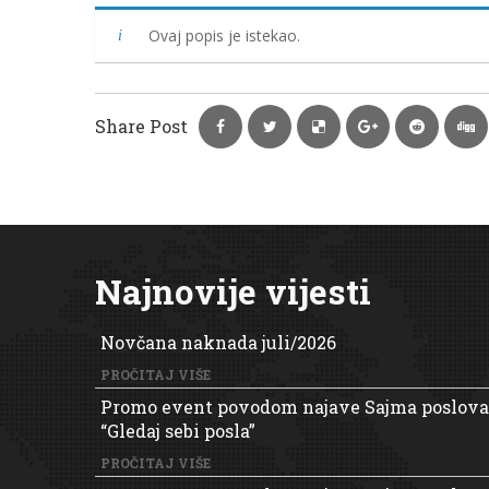
Ovaj popis je istekao.
Share Post
Najnovije vijesti
Novčana naknada juli/2026
PROČITAJ VIŠE
Promo event povodom najave Sajma poslova
“Gledaj sebi posla”
PROČITAJ VIŠE