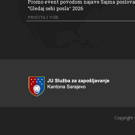
Promo event povodom najave Sajma poslova
“Gledaj sebi poslaˮ 2026
PROČITAJ VIŠE
Copyright