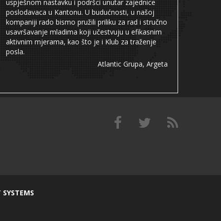
uspješnom nastavku i podršci unutar zajednice
poslodavaca u Kantonu. U budućnosti, u našoj
kompaniji rado bismo pružili priliku za rad i stručno
usavršavanje mladima koji učestvuju u efikasnim
aktivnim mjerama, kao što je i Klub za traženje
posla.
Atlantic Grupa, Argeta
T SYSTEMS