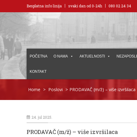
Besplatna info linija
svaki dan od 0-24h
080 02 24 34
POČETNA
O NAMA
AKTUELNOSTI
NEZAPOSL
KONTAKT
Home
>
Poslovi
>
PRODAVAČ (m/ž) – više izvršilaca
24. jul 2025.
PRODAVAČ (m/ž) – više izvršilaca