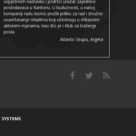
uspješnom nastavku i podršci unutar zajednice
poslodavaca u Kantonu. U budućnosti, u našoj
kompaniji rado bismo pružili priliku za rad i stručno
usavršavanje mladima koji učestvuju u efikasnim
aktivnim mjerama, kao što je i Klub za traženje
posla.
Atlantic Grupa, Argeta
T SYSTEMS