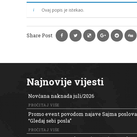
Ovaj popis je istekao.
Share Post
Najnovije vijesti
Novčana naknada juli/2026
PROČITAJ VIŠE
Promo event povodom najave Sajma poslova
“Gledaj sebi posla”
PROČITAJ VIŠE