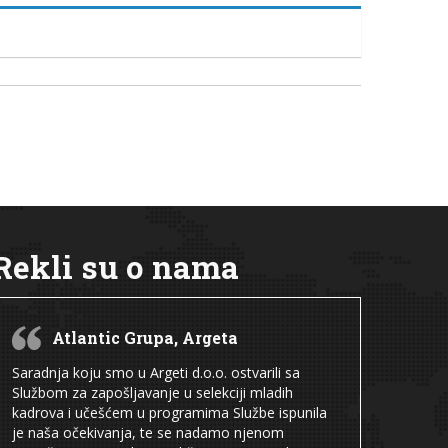
Rekli su o nama
Atlantic Grupa, Argeta
Saradnja koju smo u Argeti d.o.o. ostvarili sa
Službom za zapošljavanje u selekciji mladih
kadrova i učešćem u programima Službe ispunila
je naša očekivanja, te se nadamo njenom