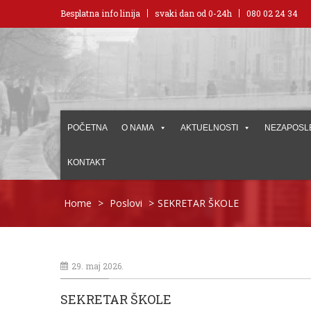
Besplatna info linija
svaki dan od 0-24h
080 02 24 34
POČETNA
O NAMA
AKTUELNOSTI
NEZAPOSL
KONTAKT
Home
>
Poslovi
>
SEKRETAR ŠKOLE
29. maj 2026.
SEKRETAR ŠKOLE