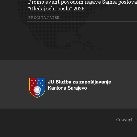
Promo event povodom najave Sajma poslova
“Gledaj sebi poslaˮ 2026
PROČITAJ VIŠE
Copyright