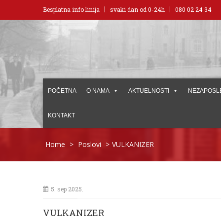
Besplatna info linija
svaki dan od 0-24h
080 02 24 34
POČETNA
O NAMA
AKTUELNOSTI
NEZAPOSL
KONTAKT
Home
>
Poslovi
>
VULKANIZER
5. sep 2025.
VULKANIZER