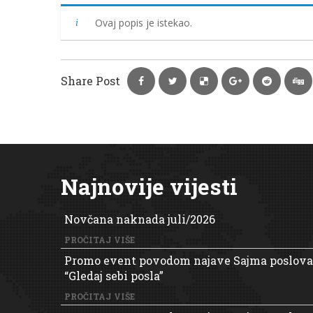
Ovaj popis je istekao.
Share Post
Najnovije vijesti
Novčana naknada juli/2026
PROČITAJ VIŠE
Promo event povodom najave Sajma poslova
“Gledaj sebi posla”
PROČITAJ VIŠE