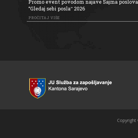
Promo event povodom najave Sajma poslova
“Gledaj sebi poslaˮ 2026
PROČITAJ VIŠE
Copyright