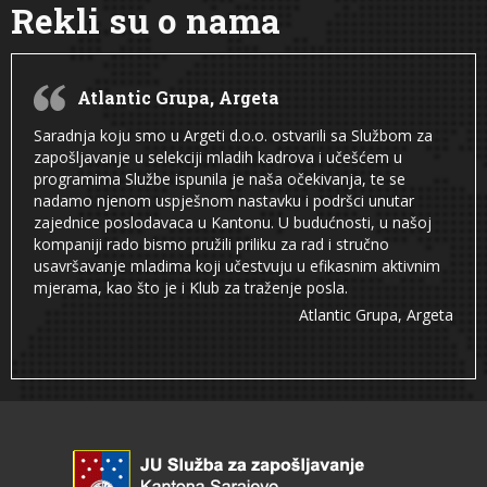
Rekli su o nama
Atlantic Grupa, Argeta
Saradnja koju smo u Argeti d.o.o. ostvarili sa Službom za
zapošljavanje u selekciji mladih kadrova i učešćem u
programima Službe ispunila je naša očekivanja, te se
nadamo njenom uspješnom nastavku i podršci unutar
zajednice poslodavaca u Kantonu. U budućnosti, u našoj
kompaniji rado bismo pružili priliku za rad i stručno
usavršavanje mladima koji učestvuju u efikasnim aktivnim
mjerama, kao što je i Klub za traženje posla.
Atlantic Grupa, Argeta