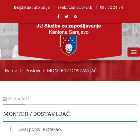
Besplatna info linija
svaki dan od 0-24h
080 02 24 34
MENU
Home
>
Poslovi
>
MONTER / DOSTAVLJAČ
30. jun 2025.
MONTER / DOSTAVLJAČ
Ovaj popis je istekao.