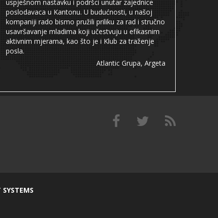
uspješnom nastavku i podršci unutar zajednice
poslodavaca u Kantonu. U budućnosti, u našoj
kompaniji rado bismo pružili priliku za rad i stručno
usavršavanje mladima koji učestvuju u efikasnim
aktivnim mjerama, kao što je i Klub za traženje
posla.
Atlantic Grupa, Argeta
T SYSTEMS