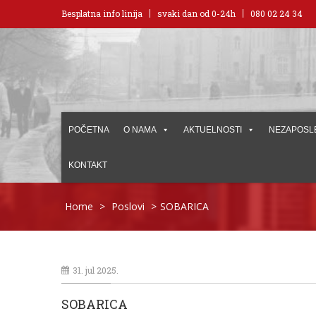
Besplatna info linija
svaki dan od 0-24h
080 02 24 34
POČETNA
O NAMA
AKTUELNOSTI
NEZAPOSL
KONTAKT
Home
>
Poslovi
>
SOBARICA
31. jul 2025.
SOBARICA