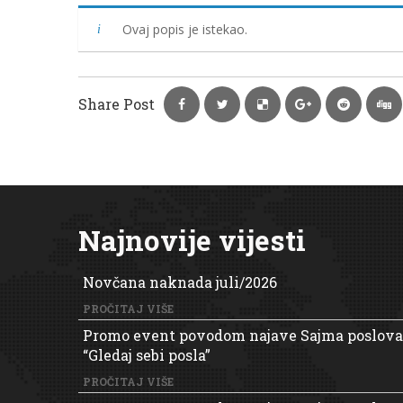
Ovaj popis je istekao.
Share Post
Najnovije vijesti
Novčana naknada juli/2026
PROČITAJ VIŠE
Promo event povodom najave Sajma poslova
“Gledaj sebi posla”
PROČITAJ VIŠE