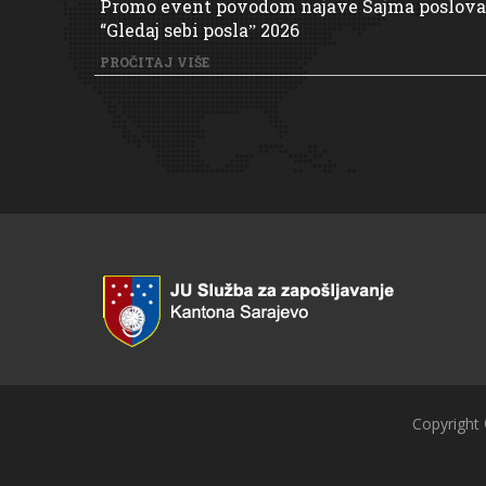
Promo event povodom najave Sajma poslova
“Gledaj sebi poslaˮ 2026
PROČITAJ VIŠE
Copyright