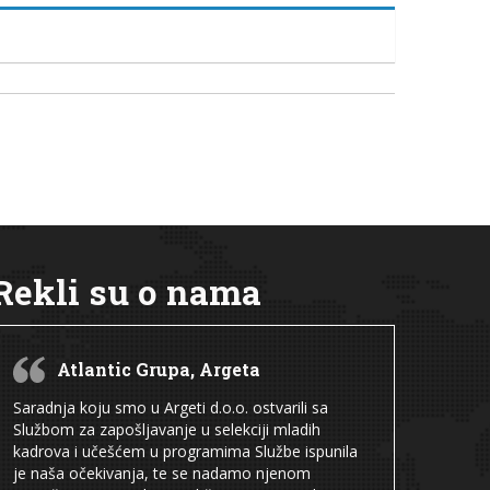
Rekli su o nama
Atlantic Grupa, Argeta
Saradnja koju smo u Argeti d.o.o. ostvarili sa
Službom za zapošljavanje u selekciji mladih
kadrova i učešćem u programima Službe ispunila
je naša očekivanja, te se nadamo njenom