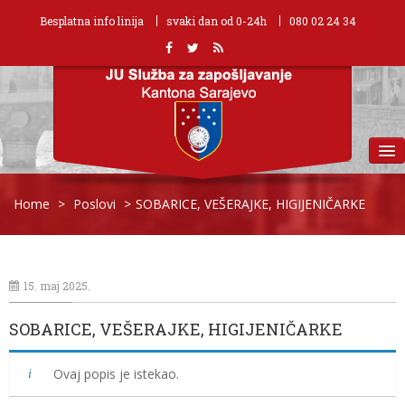
Besplatna info linija
svaki dan od 0-24h
080 02 24 34
MENU
Home
>
Poslovi
>
SOBARICE, VEŠERAJKE, HIGIJENIČARKE
15. maj 2025.
SOBARICE, VEŠERAJKE, HIGIJENIČARKE
Ovaj popis je istekao.