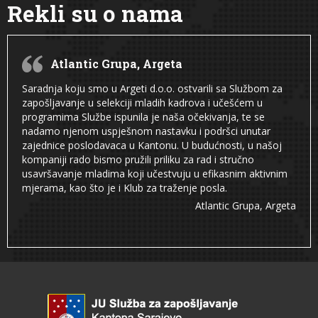
Rekli su o nama
Atlantic Grupa, Argeta
Saradnja koju smo u Argeti d.o.o. ostvarili sa Službom za
zapošljavanje u selekciji mladih kadrova i učešćem u
programima Službe ispunila je naša očekivanja, te se
nadamo njenom uspješnom nastavku i podršci unutar
zajednice poslodavaca u Kantonu. U budućnosti, u našoj
kompaniji rado bismo pružili priliku za rad i stručno
usavršavanje mladima koji učestvuju u efikasnim aktivnim
mjerama, kao što je i Klub za traženje posla.
Atlantic Grupa, Argeta