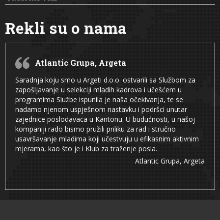
Rekli su o nama
Atlantic Grupa, Argeta
Saradnja koju smo u Argeti d.o.o. ostvarili sa Službom za
zapošljavanje u selekciji mladih kadrova i učešćem u
programima Službe ispunila je naša očekivanja, te se
nadamo njenom uspješnom nastavku i podršci unutar
zajednice poslodavaca u Kantonu. U budućnosti, u našoj
kompaniji rado bismo pružili priliku za rad i stručno
usavršavanje mladima koji učestvuju u efikasnim aktivnim
mjerama, kao što je i Klub za traženje posla.
Atlantic Grupa, Argeta