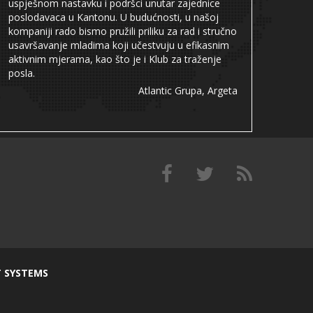
uspješnom nastavku i podršci unutar zajednice
poslodavaca u Kantonu. U budućnosti, u našoj
kompaniji rado bismo pružili priliku za rad i stručno
usavršavanje mladima koji učestvuju u efikasnim
aktivnim mjerama, kao što je i Klub za traženje
posla.
Atlantic Grupa, Argeta
T SYSTEMS