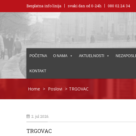
Besplatna info linija
svaki dan od 0-24h
080 02 24 34
POČETNA
O NAMA
AKTUELNOSTI
NEZAPOSL
KONTAKT
Home
>
Poslovi
>
TRGOVAC
2. jul 2026.
TRGOVAC