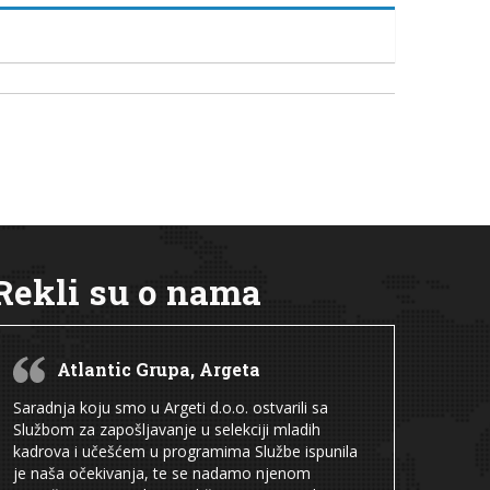
Rekli su o nama
Atlantic Grupa, Argeta
Saradnja koju smo u Argeti d.o.o. ostvarili sa
Službom za zapošljavanje u selekciji mladih
kadrova i učešćem u programima Službe ispunila
je naša očekivanja, te se nadamo njenom