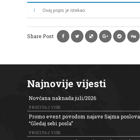
Ovaj popis je istekao.
Share Post
Najnovije vijesti
Novčana naknada juli/2026
PROČITAJ VIŠE
Promo event povodom najave Sajma poslova
“Gledaj sebi posla”
PROČITAJ VIŠE