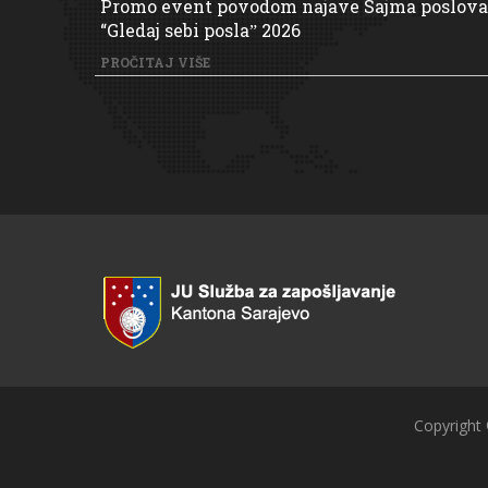
Promo event povodom najave Sajma poslova
“Gledaj sebi poslaˮ 2026
PROČITAJ VIŠE
Copyright