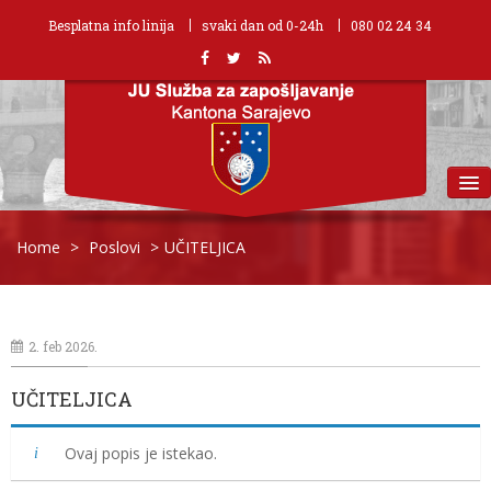
Besplatna info linija
svaki dan od 0-24h
080 02 24 34
MENU
Home
>
Poslovi
>
UČITELJICA
2. feb 2026.
UČITELJICA
Ovaj popis je istekao.