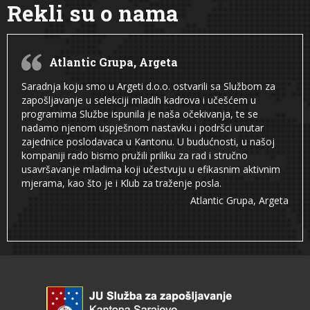
Rekli su o nama
Atlantic Grupa, Argeta
Saradnja koju smo u Argeti d.o.o. ostvarili sa Službom za
zapošljavanje u selekciji mladih kadrova i učešćem u
programima Službe ispunila je naša očekivanja, te se
nadamo njenom uspješnom nastavku i podršci unutar
zajednice poslodavaca u Kantonu. U budućnosti, u našoj
kompaniji rado bismo pružili priliku za rad i stručno
usavršavanje mladima koji učestvuju u efikasnim aktivnim
mjerama, kao što je i Klub za traženje posla.
Atlantic Grupa, Argeta