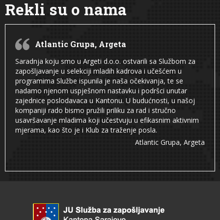
Rekli su o nama
Atlantic Grupa, Argeta
Saradnja koju smo u Argeti d.o.o. ostvarili sa Službom za
zapošljavanje u selekciji mladih kadrova i učešćem u
programima Službe ispunila je naša očekivanja, te se
nadamo njenom uspješnom nastavku i podršci unutar
zajednice poslodavaca u Kantonu. U budućnosti, u našoj
kompaniji rado bismo pružili priliku za rad i stručno
usavršavanje mladima koji učestvuju u efikasnim aktivnim
mjerama, kao što je i Klub za traženje posla.
Atlantic Grupa, Argeta