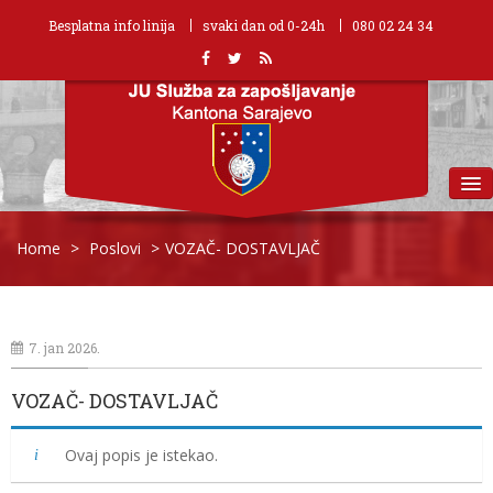
Besplatna info linija
svaki dan od 0-24h
080 02 24 34
MENU
Home
>
Poslovi
>
VOZAČ- DOSTAVLJAČ
7. jan 2026.
VOZAČ- DOSTAVLJAČ
Ovaj popis je istekao.