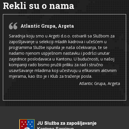
Rekli su o nama
Atlantic Grupa, Argeta
Saradnja koju smo u Argeti d.o.o. ostvarili sa Službom za
zapošljavanje u selekciji mladih kadrova i učešćem u
programima Službe ispunila je naša očekivanja, te se
nadamo njenom uspješnom nastavku i podršci unutar
zajednice poslodavaca u Kantonu. U budućnosti, u našoj
kompaniji rado bismo pružili priliku za rad i stručno
usavršavanje mladima koji učestvuju u efikasnim aktivnim
mjerama, kao što je i Klub za traženje posla.
Atlantic Grupa, Argeta