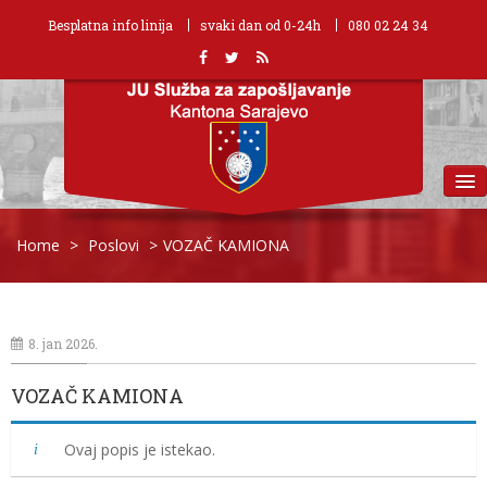
Besplatna info linija
svaki dan od 0-24h
080 02 24 34
MENU
Home
>
Poslovi
>
VOZAČ KAMIONA
8. jan 2026.
VOZAČ KAMIONA
Ovaj popis je istekao.