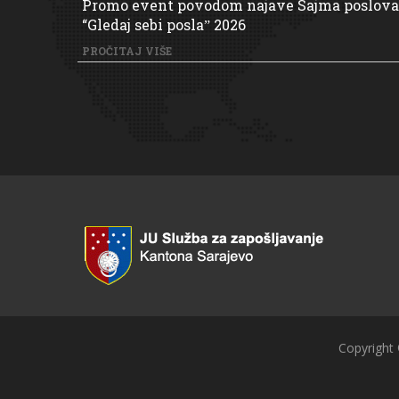
Promo event povodom najave Sajma poslova
“Gledaj sebi poslaˮ 2026
PROČITAJ VIŠE
Copyright