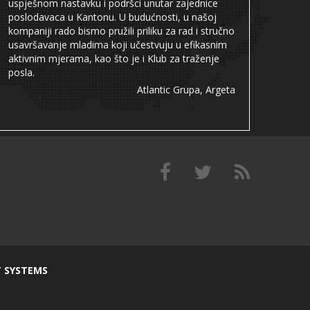
uspješnom nastavku i podršci unutar zajednice
poslodavaca u Kantonu. U budućnosti, u našoj
kompaniji rado bismo pružili priliku za rad i stručno
usavršavanje mladima koji učestvuju u efikasnim
aktivnim mjerama, kao što je i Klub za traženje
posla.
Atlantic Grupa, Argeta
T SYSTEMS