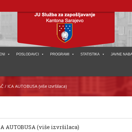
ENI
POSLODAVCI
PROGRAMI
STATISTIKA
JAVNE NAB
 / ICA AUTOBUSA (više izvršilaca)
A AUTOBUSA (više izvršilaca)