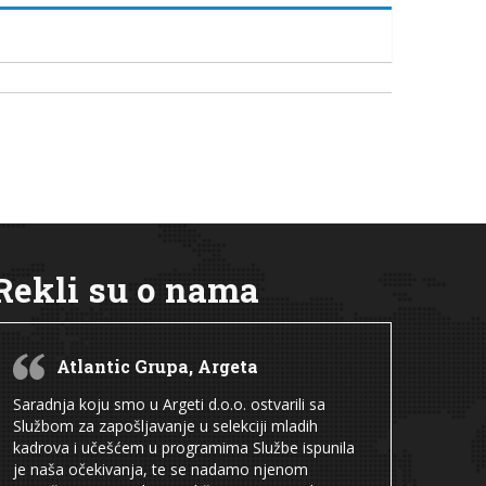
Rekli su o nama
Atlantic Grupa, Argeta
Saradnja koju smo u Argeti d.o.o. ostvarili sa
Službom za zapošljavanje u selekciji mladih
kadrova i učešćem u programima Službe ispunila
je naša očekivanja, te se nadamo njenom