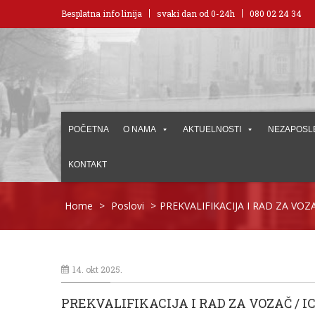
Besplatna info linija
svaki dan od 0-24h
080 02 24 34
POČETNA
O NAMA
AKTUELNOSTI
NEZAPOSL
KONTAKT
Home
>
Poslovi
>
PREKVALIFIKACIJA I RAD ZA VOZAČ
14. okt 2025.
PREKVALIFIKACIJA I RAD ZA VOZAČ / IC