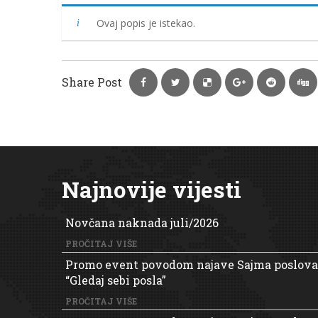
Ovaj popis je istekao.
Share Post
Najnovije vijesti
Novčana naknada juli/2026
PROČITAJ VIŠE
Promo event povodom najave Sajma poslova
“Gledaj sebi posla”
PROČITAJ VIŠE