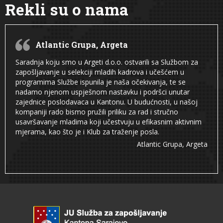
Rekli su o nama
Atlantic Grupa, Argeta
Saradnja koju smo u Argeti d.o.o. ostvarili sa Službom za
zapošljavanje u selekciji mladih kadrova i učešćem u
programima Službe ispunila je naša očekivanja, te se
nadamo njenom uspješnom nastavku i podršci unutar
zajednice poslodavaca u Kantonu. U budućnosti, u našoj
kompaniji rado bismo pružili priliku za rad i stručno
usavršavanje mladima koji učestvuju u efikasnim aktivnim
mjerama, kao što je i Klub za traženje posla.
Atlantic Grupa, Argeta