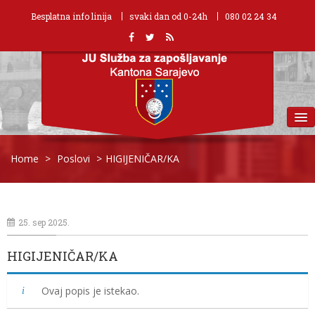
Besplatna info linija
svaki dan od 0-24h
080 02 24 34
MENU
Home
>
Poslovi
>
HIGIJENIČAR/KA
25. sep 2025.
HIGIJENIČAR/KA
Ovaj popis je istekao.